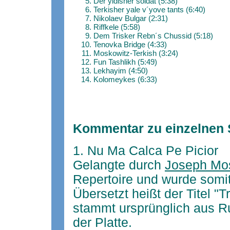
Der yidisher soldat (5:38)
Terkisher yale v´yove tants (6:40)
Nikolaev Bulgar (2:31)
Riffkele (5:58)
Dem Trisker Rebn´s Chussid (5:18)
Tenovka Bridge (4:33)
Moskowitz-Terkish (3:24)
Fun Tashlikh (5:49)
Lekhayim (4:50)
Kolomeykes (6:33)
Kommentar zu einzelnen 
1. Nu Ma Calca Pe Picior
Gelangte durch
Joseph Mo
Repertoire und wurde somit 
Übersetzt heißt der Titel "T
stammt ursprünglich aus R
der Platte.