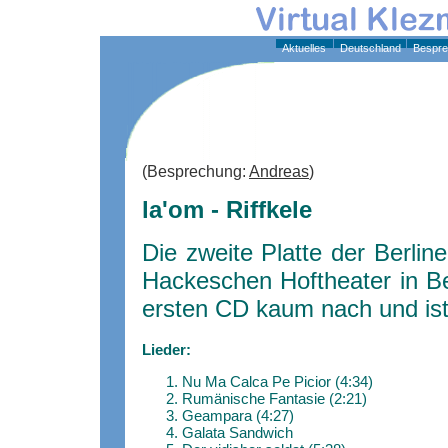
Aktuelles
Deutschland
Bespre
(Besprechung:
Andreas
)
la'om - Riffkele
Die zweite Platte der Berlin
Hackeschen Hoftheater in Be
ersten CD kaum nach und is
Lieder:
Nu Ma Calca Pe Picior (4:34)
Rumänische Fantasie (2:21)
Geampara (4:27)
Galata Sandwich